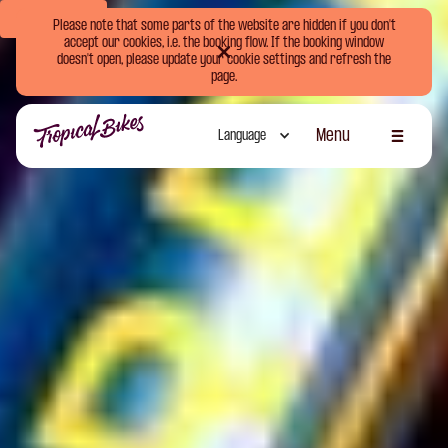
Book Now
Please note that some parts of the website are hidden if you don't
accept our cookies, i.e. the booking flow. If the booking window
doesn't open, please update your cookie settings and refresh the
page.
Menu
Language
Schliessen