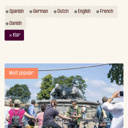
Spanish
German
Dutch
English
French
Danish
Klar
Most popular