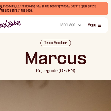
ur cookies, i.e. the booking flow. If the booking window doesn't open, please
ngs and refresh the page.
Language
Menu
Luk
Team Member
Marcus
Rejseguide (DE/EN)