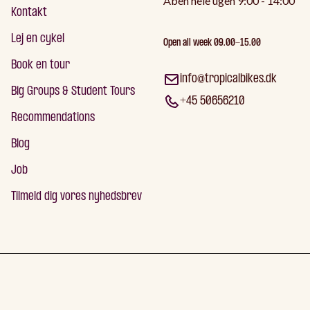
Åben hele ugen 9:00 - 14:00
Kontakt
Lej en cykel
Open all week 09.00-15.00
Book en tour
info@tropicalbikes.dk
Big Groups & Student Tours
+45 50656210
Recommendations
Blog
Job
Tilmeld dig vores nyhedsbrev