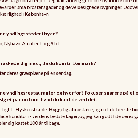
006 på grund af et job. Jeg kan virkelig godt lide byarkitekturen 
evarder, små brostensgader og de veldesignede bygninger. Udover
s kærlighed i København
ne yndlingssteder i byen?
n, Nyhavn, Amalienborg Slot
raskede dig mest, da du kom til Danmark?
ytter deres græsplæne på en søndag.
ne yndlingsrestauranter og hvorfor? Fokuser snarere på et e
sig et par ord om, hvad du kan lide ved det.
 Tight i Hyskenstræde. Hyggelig atmosfære, og nok de bedste bur
ace konditori - verdens bedste kager, og jeg kan godt lide deres ga
ler sig kastet 100 år tilbage.