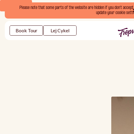
Book Now
Please note that some parts of the website are hidden if you don't accept o
update your cookie setti
Book Tour
Lej Cykel