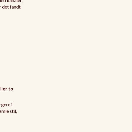
med kanaler,
 det fandt
ller to
gere i
mle stil,