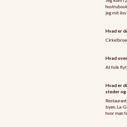
Jeg kom i 2
hustruboul
jeg mit liv
Hvad er di
Cirkelbroe
Hvad over
At folk fl
Hvad er di
steder og 
Restaurant
byen. La-Gl
hvor man fø