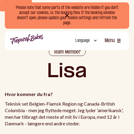
Book Now
Please note that some parts of the website are hidden if you don't
accept our cookies, i.e. the booking flow. If the booking window
doesn't open, please update your cookie settings and refresh the
page.
Menu
Language
Luk
Team Member
Lisa
Hvor kommer du fra?
Teknisk set Belgien-Flamsk Region og Canada-British
Columbia - men jeg flyttede meget. Jeg lyder 'amerikansk',
men har tilbragt det meste af mit liv i Europa, med 12 år i
Danmark - længere end andre steder.