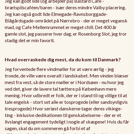
Jeg kan godt lide (og arbejder på) Bastard Cafe -
brætspilscaféen/baren - især deres mindre Valby placering.
Jeg kan også godt lide Elmegade-Ravnsborggade-
Blågårdsgade-området på Nørrebro - der er meget vegansk
mad, og Cafe Mellemrummet er meget chill. Det 400 år
gamle slot, jeg passerer hver dag, er Rosenborg Slot, jeg tror
stadig det er min favorit.
Hvad overraskede dig mest, da du kom til Danmark?
Jeg forventede flere vindmøller for at være ærlig - jeg
troede, de ville være overalt i landskabet. Men vinden blæser
mest fra vest, så de store møller er i Nordsøen - nu hvor jeg
ved det, giver de lavere tal tættere på København mere
mening. Hvor udbredt er folk, der er i stand til og villige til at
tale engelsk - stort set alle er tosprogede (eller sandsynligvis
tresprogede) Hvor seriøst danskerne tager deres vikinge-
ting - inklusive dedikationen til genskabelserne - der er et
livslangt engagement tydeligt i nogle af skægene! Hvis du får
sagen, skal du om sommeren gå forbi et af