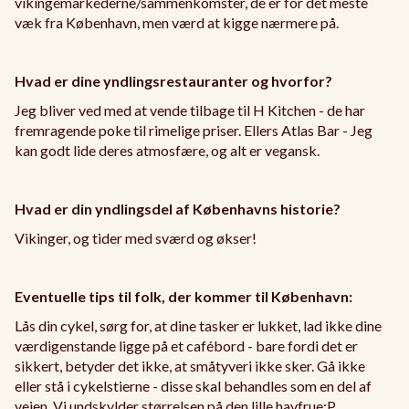
vikingemarkederne/sammenkomster, de er for det meste
væk fra København, men værd at kigge nærmere på.
Hvad er dine yndlingsrestauranter og hvorfor?
Jeg bliver ved med at vende tilbage til H Kitchen - de har
fremragende poke til rimelige priser. Ellers Atlas Bar - Jeg
kan godt lide deres atmosfære, og alt er vegansk.
Hvad er din yndlingsdel af Københavns historie?
Vikinger, og tider med sværd og økser!
Eventuelle tips til folk, der kommer til København:
Lås din cykel, sørg for, at dine tasker er lukket, lad ikke dine
værdigenstande ligge på et cafébord - bare fordi det er
sikkert, betyder det ikke, at småtyveri ikke sker. Gå ikke
eller stå i cykelstierne - disse skal behandles som en del af
vejen. Vi undskylder størrelsen på den lille havfrue:P