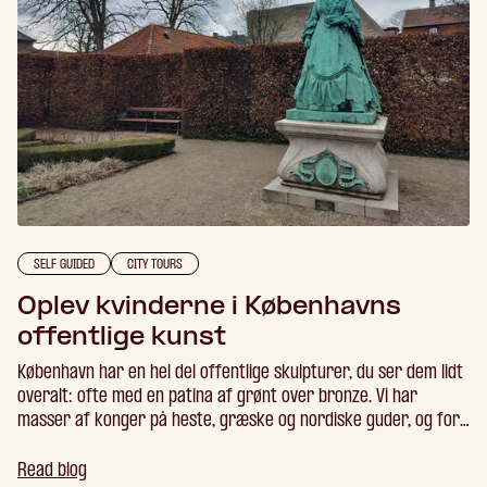
SELF GUIDED
CITY TOURS
Oplev kvinderne i Københavns
offentlige kunst
København har en hel del offentlige skulpturer, du ser dem lidt
overalt: ofte med en patina af grønt over bronze. Vi har
masser af konger på heste, græske og nordiske guder, og for
det meste anonyme kvindelige figurer, mest berømt en
bestemt lille havfrue. Men hvor er repræsentationerne af
Read blog