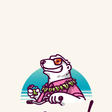
virkelige, navngivne historiske kvinder?